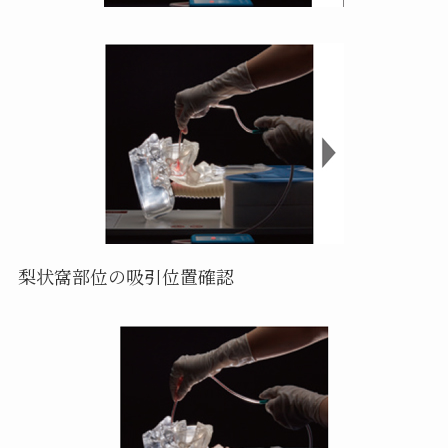
梨状窩部位の吸引位置確認