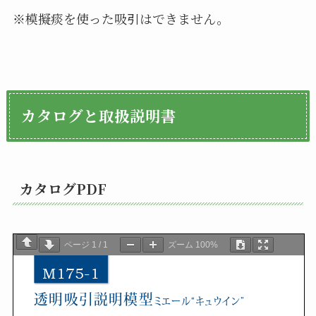
※模擬痰を使った吸引はできません。
カタログと取扱説明書
カタログPDF
ページ
1
/
1
ズーム
100%