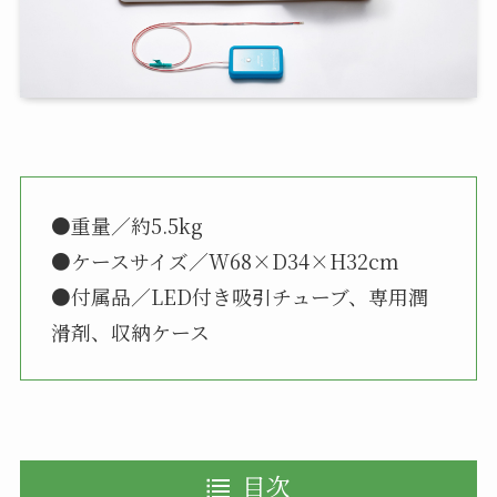
●重量／約5.5kg
●ケースサイズ／W68×D34×H32cm
●付属品／LED付き吸引チューブ、専用潤
滑剤、収納ケース
目次