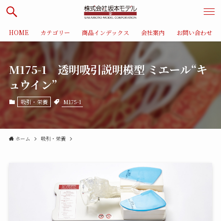
HOME
カテゴリー
商品インデックス
会社案内
お問い合わせ
M175-1 透明吸引説明模型 ミエール“キ
ュウイン”
M175-1
吸引・栄養
ホーム
吸引・栄養