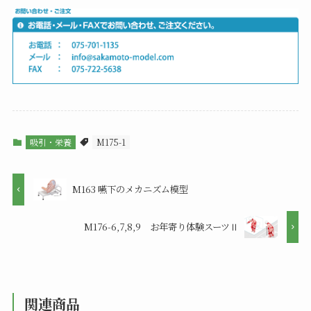
吸引・栄養
M175-1
M163 嚥下のメカニズム模型
M176-6,7,8,9 お年寄り体験スーツⅡ
関連商品