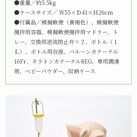
●重量／約5.5kg
●ケースサイズ／ Ｗ55×Ｄ41×Ｈ26cm
●付属品／模擬軟便（黄褐色）、模擬軟便
撹拌用容器、模擬軟便撹拌用マドラー、ト
レー、交換用逆流防止弁×２、ボトル（１
Ｌ）、ボトル用台座、バルーンカテーテル
16Fr、ネラトンカテーテル8EG、専用潤滑
剤、ベビーパウダー、収納ケース