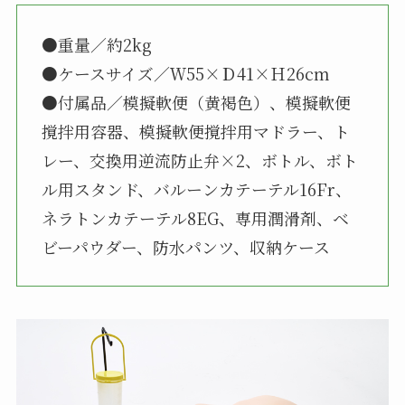
●重量／約2kg
●ケースサイズ／Ｗ55×Ｄ41×Ｈ26cm
●付属品／模擬軟便（黄褐色）、模擬軟便
撹拌用容器、模擬軟便撹拌用マドラー、ト
レー、交換用逆流防止弁×2、ボトル、ボト
ル用スタンド、バルーンカテーテル16Fr、
ネラトンカテーテル8EG、専用潤滑剤、ベ
ビーパウダー、防水パンツ、収納ケース