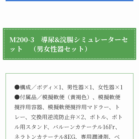
M200-3 導尿&浣腸シミュレーターセ
ット
（男女性器セット）
●構成／ボディ×1、男性器×1、女性器×1
●付属品／模擬軟便（黄褐色）、模擬軟便
撹拌用容器、模擬軟便撹拌用マドラー、ト
レー、交換用逆流防止弁×2、ボトル、ボト
ル用スタンド、バルーンカテーテル16Fr、
ネラトンカテーテル8EG、専用潤滑剤、ベ