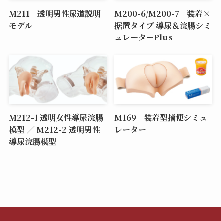
M211 透明男性尿道説明
M200-6/M200-7 装着×
モデル
据置タイプ 導尿＆浣腸シミ
ュレーターPlus
M212-1 透明女性導尿浣腸
M169 装着型摘便シミュ
模型 ／ M212-2 透明男性
レーター
導尿浣腸模型