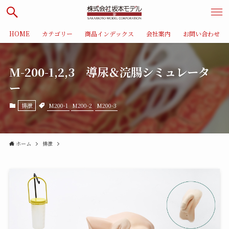
HOME
カテゴリー
商品インデックス
会社案内
お問い合わせ
M-200-1,2,3 導尿＆浣腸シミュレータ
ー
M200-1
M200-2
M200-3
排泄
ホーム
排泄