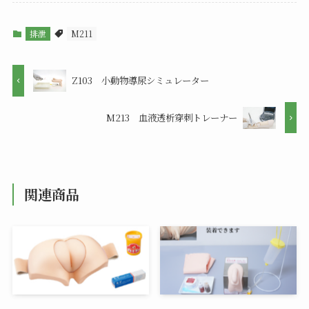
排泄
M211
Z103 小動物導尿シミュレーター
M213 血液透析穿刺トレーナー
関連商品