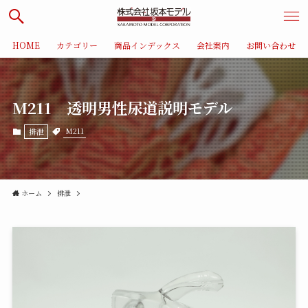
HOME
カテゴリー
商品インデックス
会社案内
お問い合わせ
M211 透明男性尿道説明モデル
M211
排泄
ホーム
排泄