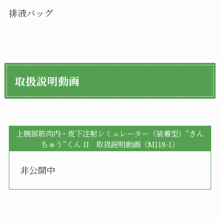
排液バッグ
取扱説明動画
上腕部筋肉内・皮下注射シミュレーター（装着型）“きん
ちゅう”くん II 取扱説明動画（M118-1）
非公開中