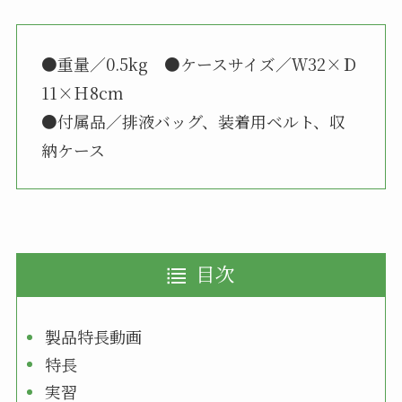
●重量／0.5kg ●ケースサイズ／Ｗ32×Ｄ
11×Ｈ8cm
●付属品／排液バッグ、装着用ベルト、収
納ケース
目次
製品特長動画
特長
実習