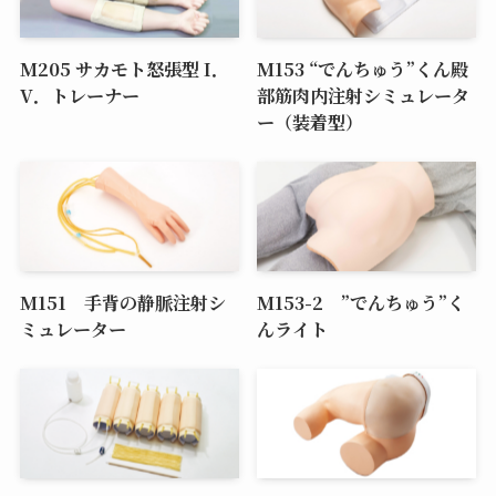
M205 サカモト怒張型 I．
M153 “でんちゅう”くん殿
V．トレーナー
部筋肉内注射シミュレータ
ー（装着型）
M151 手背の静脈注射シ
M153-2 ”でんちゅう”く
ミュレーター
んライト