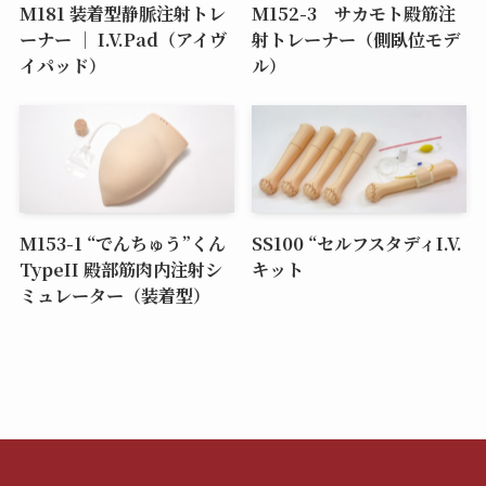
M181 装着型静脈注射トレ
M152-3 サカモト殿筋注
ーナー ｜ I.V.Pad（アイヴ
射トレーナー（側臥位モデ
イパッド）
ル）
M153-1 “でんちゅう”くん
SS100 “セルフスタディI.V.
TypeII 殿部筋肉内注射シ
キット
ミュレーター（装着型）