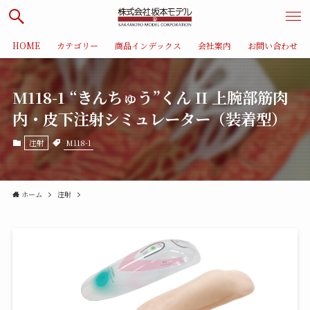
HOME
カテゴリー
商品インデックス
会社案内
お問い合わせ
M118-1 “きんちゅう”くん II 上腕部筋肉
内・皮下注射シミュレーター（装着型）
M118-1
注射
ホーム
注射