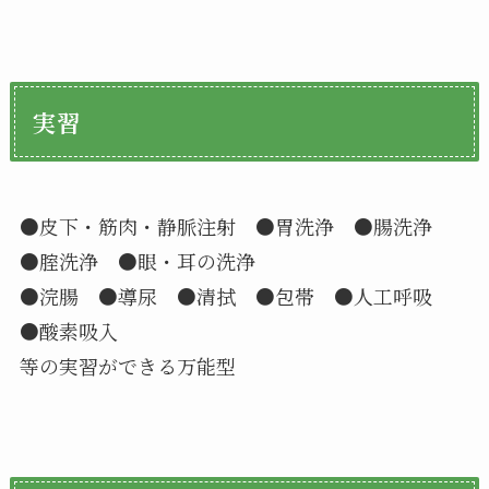
実習
●皮下・筋肉・静脈注射 ●胃洗浄 ●腸洗浄
●腟洗浄 ●眼・耳の洗浄
●浣腸 ●導尿 ●清拭 ●包帯 ●人工呼吸
●酸素吸入
等の実習ができる万能型