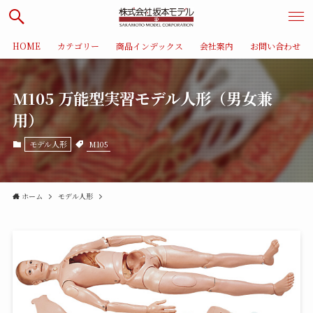
HOME
カテゴリー
商品インデックス
会社案内
お問い合わせ
M105 万能型実習モデル人形（男女兼
用）
M105
モデル人形
ホーム
モデル人形