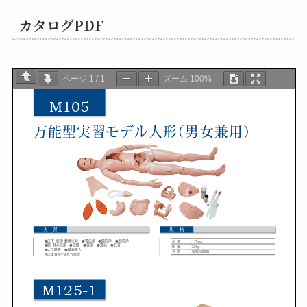
カタログPDF
ページ
1
/
1
ズーム
100%