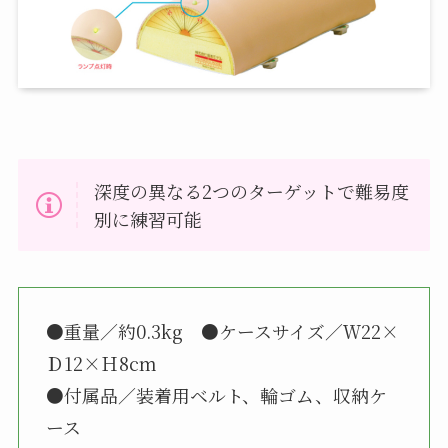
深度の異なる2つのターゲットで難易度
別に練習可能
●重量／約0.3kg ●ケースサイズ／Ｗ22×
Ｄ12×Ｈ8cm
●付属品／装着用ベルト、輪ゴム、収納ケ
ース