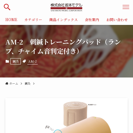
HOME
カテゴリー
商品インデックス
会社案内
お問い合わせ
AM-2 刺鍼トレーニングパッド（ラン
プ、チャイム音判定付き）
AM-2
鍼灸
ホーム
鍼灸