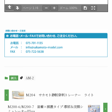
ページ
1
/
6
ズーム
100%
鍼灸
AM-2
M204 サカモト静脈穿刺トレーナー ライト
M200-6/M200-7 装着×据置タイプ 導尿＆浣腸シ
ミュレーターPlus