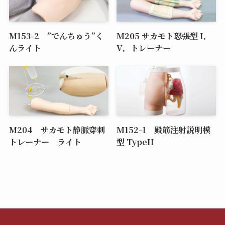
M153-2 ”でんちゅう”く
M205 サカモト怒張型 I．
んライト
V．トレーナー
M204 サカモト静脈穿刺
M152-1 殿筋注射説明模
トレーナー ライト
型 TypeII