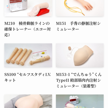
M210 橈骨動脈ラインの
M151 手背の静脈注射シ
確保トレーナー（エコー対
ミュレーター
応）
SS100 “セルフスタディI.V.
M153-1 “でんちゅう”くん
キット
TypeII 殿部筋肉内注射シ
ミュレーター（装着型）