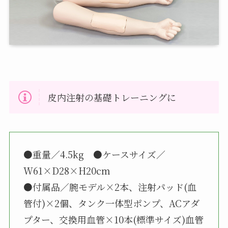
皮内注射の基礎トレーニングに
●重量／4.5kg ●ケースサイズ／
W61×D28×H20cm
●付属品／腕モデル×2本、注射パッド(血
管付)×2個、タンク一体型ポンプ、ACアダ
プター、交換用血管×10本(標準サイズ)血管